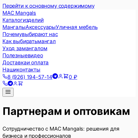
Перейти к основному содержимому
MAC Mangals
Каталог
изделий
Мангалы
Аксессуары
Уличная мебель
Почему
выбирают нас
Как выбирать
мангал
Уход за
мангалом
Полезные
видео
Доставка
и оплата
Наши
контакты
8 (926) 194-57-14
0 ₽
Партнерам и оптовикам
Сотрудничество с MAC Mangals: решения для
бизнеса и профессионалов