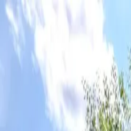
Перейти к основному содержимому
MAC Mangals
Каталог
изделий
Мангалы
Аксессуары
Уличная мебель
Почему
выбирают нас
Как выбирать
мангал
Уход за
мангалом
Полезные
видео
Доставка
и оплата
Наши
контакты
8 (926) 194-57-14
0 ₽
Главная